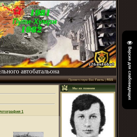
Версия для слабовидящих
льного автобатальона
Приветствую Вас
Гость
|
RSS
Мы их помним
отография 1
05.06.2010