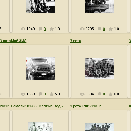
lsn0011
lsn0011
7
1949
0
1.0
1795
0
1.0
 3 рота
Мой ЗИЛ
3 рота
3
05.06.2010
05.06.2010
lsn0011
lsn0011
0
1889
0
5.0
1604
0
0.0
1981г.
Земляки 81-83, Жёлтые Воды, Никополь и Вольногорск
1 рота 1981-1983г.
Ф
05.06.2010
05.06.2010