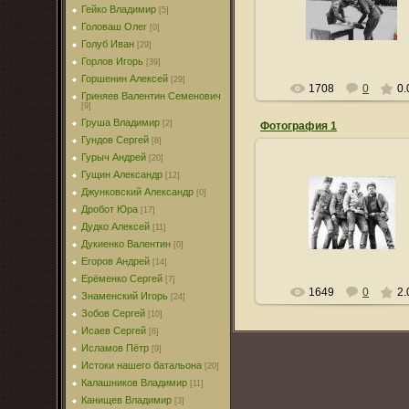
Гейко Владимир
[5]
lsn0011
Головаш Олег
[0]
Голуб Иван
[29]
Горлов Игорь
[39]
Горшенин Алексей
[29]
1708
0
0.
Гриняев Валентин Семенович
[9]
Груша Владимир
[2]
Фотография 1
Гундов Сергей
[8]
Гурыч Андрей
[20]
Гущин Александр
[12]
Джунковский Александр
[0]
05.06.2010
Дробот Юра
[17]
Дудко Алексей
lsn0011
[11]
Дукиенко Валентин
[0]
Егоров Андрей
[14]
Ерёменко Сергей
[7]
1649
0
2.
Знаменский Игорь
[24]
Зобов Сергей
[10]
Исаев Сергей
[6]
Исламов Пётр
[9]
Истоки нашего батальона
[20]
Калашников Владимир
[11]
Канищев Владимир
[3]