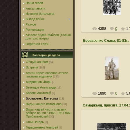
Наши герои
lsn0011
Книга памяти
История батальона
Вывод войск
Разное
4358
0
1.
Регистрация
Каталог видео-файлов (только
для просмотра)
Броваренко Слава, 81-83г.,
Обратная связь
Категории раздела
Общий альбом
[84]
05.06.2010
Встречи
[183]
lsn0011
Афган через лобовое стекло
глазами водителя
[139]
Андриянов Игорь
[7]
Безгодов Александр
[13]
Борсяк Анатолий
1890
0
5.
[9]
Броваренко Вячеслав
[13]
Виды нашего батальона
[34]
Самарканд, присяга, 27.04.
Виды нашей части глазами
бойцов в/ч пп 51963, 196 ОАБ-
Прибалтийский
[30]
Ганин Игорь
[6]
Герасименко Алексей
[7]
05.06.2010