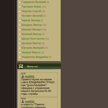
Сидоренко Валерий
[6]
Торгашин Борис
[34]
Чекунов Сергей
[11]
Чехович Виталий
[7]
Чирков Леонид
[5]
Шиндель Виктор
[25]
Шишкин Михаил
[16]
Шумный Виктор
[7]
Щипун Константин
[12]
Цыганок Виктор
[6]
Юрченко Валерий
[57]
Эмиров Максат
[8]
Энцменгер Владимир
[6]
Мини-чат