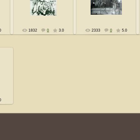
lsn0011
lsn0011
0
1832
0
3.0
2333
0
5.0
0