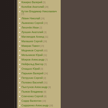
Кокирко Валерий
[5]
Колобов Анатолий
[28]
Кутин Владимир Николаевич
[7]
Лёвин Николай
[24]
Лыжненко Сергей
[23]
Лихачёв Иван
[2]
Лукшин Анатолий
[3]
Магомедов Ахмед
[11]
Малашев Сергей
[29]
Мамрак Павел
[15]
Медников Сергей
[42]
Мельников Юрий
[11]
Мокров Александр
[7]
Нейфельд Виктор
[5]
Онацько Юрий
[0]
Парыкин Валерий
[24]
Петрухин Сергей
[2]
Половко Василий
[31]
Пыхтунов Александр
[9]
Пыжов Владимир
[8]
Семченко Сергей
[6]
Сидор Валентин
[16]
Сидоренко Александр
[18]