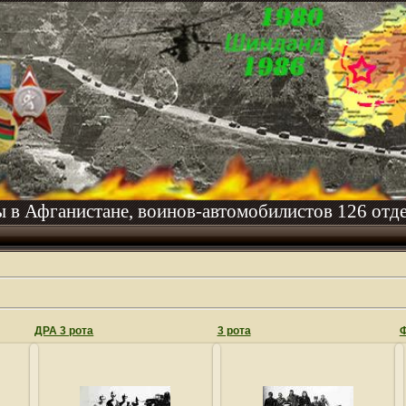
ы в Афганистане, воинов-автомобилистов 126 отде
ДРА 3 рота
3 рота
Ф
05.06.2010
05.06.2010