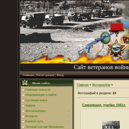
Сайт ветеранов войн
Главная
|
Регистрация
|
Вход
Меню сайта
Главная
»
Фотоальбом
»
Главные новости
Фотографий в разделе
:
13
Информация о сайте
Гостевая книга
Самарканд, учебка 1981г.
Форум
Фотоальбомы
Встречи
Боевой путь
Личный состав батальона
05.06.2010