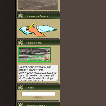
Очерки об Афгане
Наша кнопка
Поиск
Адресная книга