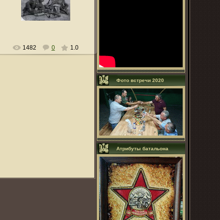
lsn0011
1482
0
1.0
Фото встречи 2020
Атрибуты батальона