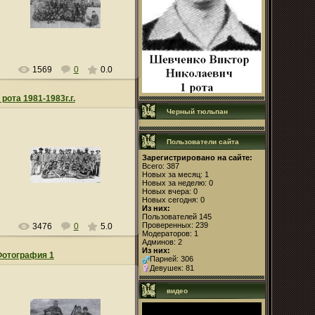
lsn0011
1569
0
0.0
 рота 1981-1983г.г.
Черный тюльпан
Пользователи сайта
05.06.2010
Зарегистрировано на сайте:
Всего: 387
Новых за месяц: 1
lsn0011
Новых за неделю: 0
Новых вчера: 0
Новых сегодня: 0
Из них:
Пользователей 145
Проверенных: 239
3476
0
5.0
Модераторов: 1
Админов: 2
Из них:
отография 1
Парней: 306
Девушек: 81
видео
05.06.2010