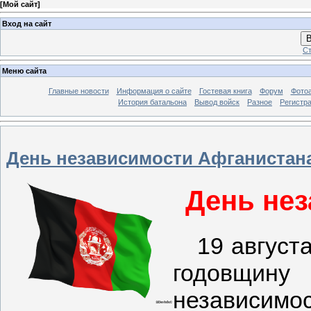
[
Мой сайт
]
Вход на сайт
В
Ст
Меню сайта
Главные новости
Информация о сайте
Гостевая книга
Форум
Фото
История батальона
Вывод войск
Разное
Регистр
День независимости Афганистан
День не
19 августа 
годовщин
независимо