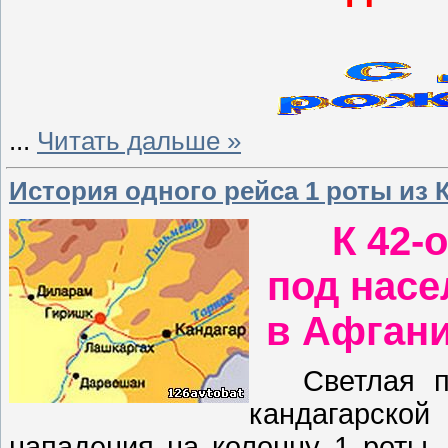
...
Читать дальше »
История одного рейса 1 роты из
К 42-
под нас
в Афган
Светлая п
кандагарской
нападения на колонну 1 роты,