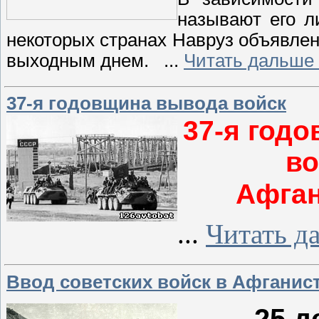
называют его л
некоторых странах Навруз объявлен
выходным днем. ...
Читать дальше
37-я годовщина вывода войск
37-я
годо
во
Афган
...
Читать д
Ввод советских войск в Афганис
25 д