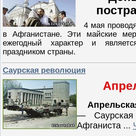
постр
4 мая проводят
в Афганистане. Эти майские ме
ежегодный характер и являетс
праздником страны.
Саурская революция
Апре
Апрельска
— Саурская
Афганиста
...