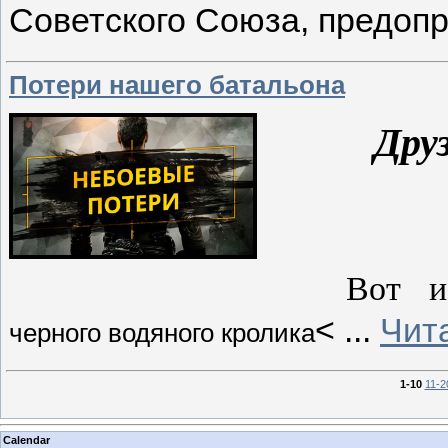
Советского Союза, предо
Потери нашего батальона
Дру
Вот и
<
...
Чит
черного водяного кролика
1-10
11-2
Calendar