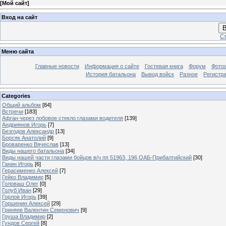
[
Мой сайт
]
Вход на сайт
В
Ст
Меню сайта
Главные новости
Информация о сайте
Гостевая книга
Форум
Фото
История батальона
Вывод войск
Разное
Регистр
Categories
Общий альбом
[84]
Встречи
[183]
Афган через лобовое стекло глазами водителя
[139]
Андриянов Игорь
[7]
Безгодов Александр
[13]
Борсяк Анатолий
[9]
Броваренко Вячеслав
[13]
Виды нашего батальона
[34]
Виды нашей части глазами бойцов в/ч пп 51963, 196 ОАБ-Прибалтийский
[30]
Ганин Игорь
[6]
Герасименко Алексей
[7]
Гейко Владимир
[5]
Головаш Олег
[0]
Голуб Иван
[29]
Горлов Игорь
[39]
Горшенин Алексей
[29]
Гриняев Валентин Семенович
[9]
Груша Владимир
[2]
Гундов Сергей
[8]