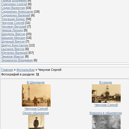
Пыжов Владимир
[8]
Семченко Сергей
[6]
Сидор Валентин
[16]
Сидоренко Александр
[18]
Сидоренко Валерий
[6]
Торгашин Борис
[34]
Чекунов Сергей
[11]
Чехович Виталий
[7]
Чирков Леонид
[5]
Шиндель Виктор
[25]
Шишкин Михаил
[16]
Шумный Виктор
[7]
Щипун Константин
[12]
Цыганок Виктор
[6]
Юрченко Валерий
[57]
Эмиров Максат
[8]
Энцменгер Владимир
[6]
Главная
»
Фотоальбом
» Чекунов Сергей
Фотографий в разделе
:
11
В Шинданде
В городе
Чекунов Сергей
Чекунов Сергей
Около общежития
Комната в общежитии