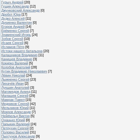
Гурыч Андрей
[20]
Гущин Александр
[12]
Джунковский Александр
[0]
Дробот Юра
[17]
Дудко Алексей
[11]
Дукиенко Валентин
[0]
Егоров Андрей
[14]
Ерёменко Сергей
[7]
Знаменский Игорь
[24]
Зобов Сергей
[10]
Исаев Сергей
[6]
Исламов Пётр
[9]
Истоки нашего батальона
[20]
Калашников Владимир
[11]
Канищев Владимир
[3]
Кокирко Валерий
[5]
Колобов Анатолий
[28]
Кутин Владимир Николаевич
[7]
Лёвин Николай
[24]
Лыжненко Сергей
[23]
Лихачёв Иван
[2]
Лукшин Анатолий
[3]
Магомедов Ахмед
[11]
Малашев Сергей
[29]
Мамрак Павел
[15]
Медников Сергей
[42]
Мельников Юрий
[11]
Мокров Александр
[7]
Нейфельд Виктор
[5]
Онацько Юрий
[0]
Парыкин Валерий
[24]
Петрухин Сергей
[2]
Половко Василий
[31]
Пыхтунов Александр
[9]