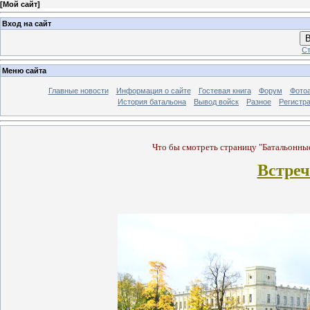
[
Мой сайт
]
Вход на сайт
В
Ст
Меню сайта
Главные новости
Информация о сайте
Гостевая книга
Форум
Фото
История батальона
Вывод войск
Разное
Регистр
Что бы смотреть страницу "Батальонные 
Встреч