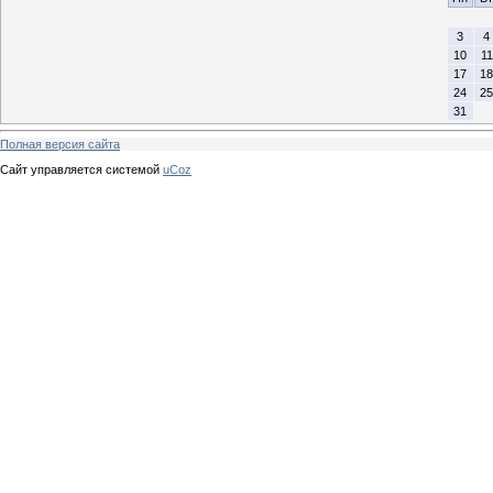
3
4
10
11
17
18
24
25
31
Полная версия сайта
Сайт управляется системой
uCoz