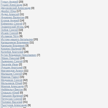
Гурыч Андрей
[20]
Гущин Александр
[12]
Джунковский Александр
[0]
Дробот Юра
[17]
Дудко Алексей
[11]
Дукиенко Валентин
[0]
Егоров Андрей
[14]
Ерёменко Сергей
[7]
Знаменский Игорь
[24]
Зобов Сергей
[10]
Исаев Сергей
[6]
Исламов Пётр
[9]
Истоки нашего батальона
[20]
Калашников Владимир
[11]
Канищев Владимир
[3]
Кокирко Валерий
[5]
Колобов Анатолий
[28]
Кутин Владимир Николаевич
[7]
Лёвин Николай
[24]
Лыжненко Сергей
[23]
Лихачёв Иван
[2]
Лукшин Анатолий
[3]
Магомедов Ахмед
[11]
Малашев Сергей
[29]
Мамрак Павел
[15]
Медников Сергей
[42]
Мельников Юрий
[11]
Мокров Александр
[7]
Нейфельд Виктор
[5]
Онацько Юрий
[0]
Парыкин Валерий
[24]
Петрухин Сергей
[2]
Половко Василий
[31]
Пыхтунов Александр
[9]