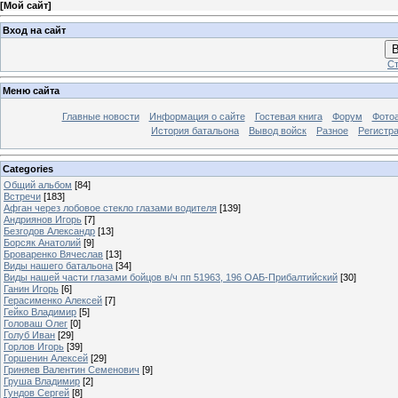
[
Мой сайт
]
Вход на сайт
В
Ст
Меню сайта
Главные новости
Информация о сайте
Гостевая книга
Форум
Фото
История батальона
Вывод войск
Разное
Регистр
Categories
Общий альбом
[84]
Встречи
[183]
Афган через лобовое стекло глазами водителя
[139]
Андриянов Игорь
[7]
Безгодов Александр
[13]
Борсяк Анатолий
[9]
Броваренко Вячеслав
[13]
Виды нашего батальона
[34]
Виды нашей части глазами бойцов в/ч пп 51963, 196 ОАБ-Прибалтийский
[30]
Ганин Игорь
[6]
Герасименко Алексей
[7]
Гейко Владимир
[5]
Головаш Олег
[0]
Голуб Иван
[29]
Горлов Игорь
[39]
Горшенин Алексей
[29]
Гриняев Валентин Семенович
[9]
Груша Владимир
[2]
Гундов Сергей
[8]