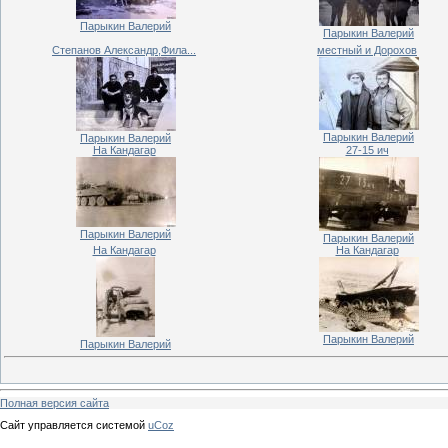
Парыкин Валерий
Парыкин Валерий
Степанов Александр,Фила...
местный и Дорохов
Парыкин Валерий
Парыкин Валерий
На Кандагар
27-15 ич
Парыкин Валерий
Парыкин Валерий
На Кандагар
На Кандагар
Парыкин Валерий
Парыкин Валерий
Полная версия сайта
Сайт управляется системой
uCoz