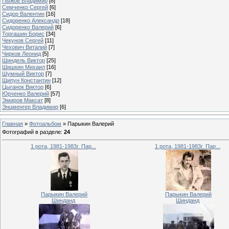
Пыжов Владимир
[8]
Семченко Сергей
[6]
Сидор Валентин
[16]
Сидоренко Александр
[18]
Сидоренко Валерий
[6]
Торгашин Борис
[34]
Чекунов Сергей
[11]
Чехович Виталий
[7]
Чирков Леонид
[5]
Шиндель Виктор
[25]
Шишкин Михаил
[16]
Шумный Виктор
[7]
Щипун Константин
[12]
Цыганок Виктор
[6]
Юрченко Валерий
[57]
Эмиров Максат
[8]
Энцменгер Владимир
[6]
Главная
»
Фотоальбом
» Парыкин Валерий
Фотографий в разделе
:
24
1 рота, 1981-1983г. Пар...
1 рота, 1981-1983г. Пар...
Парыкин Валерий
Парыкин Валерий
Шинданд
Шинданд