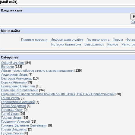
[
Мой сайт
]
Вход на сайт
В
Ст
Меню сайта
Главные новости
Информация о сайте
Гостевая книга
Форум
Фото
История батальона
Вывод войск
Разное
Регистр
Categories
Общий альбом
[84]
Встречи
[183]
Афган через лобовое стекло глазами водителя
[139]
Андриянов Игорь
[7]
Безгодов Александр
[13]
Борсяк Анатолий
[9]
Броваренко Вячеслав
[13]
Виды нашего батальона
[34]
Виды нашей части глазами бойцов в/ч пп 51963, 196 ОАБ-Прибалтийский
[30]
Ганин Игорь
[6]
Герасименко Алексей
[7]
Гейко Владимир
[5]
Головаш Олег
[0]
Голуб Иван
[29]
Горлов Игорь
[39]
Горшенин Алексей
[29]
Гриняев Валентин Семенович
[9]
Груша Владимир
[2]
Гундов Сергей
[8]