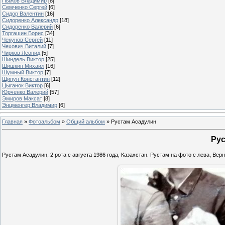
Пыжов Владимир
[8]
Семченко Сергей
[6]
Сидор Валентин
[16]
Сидоренко Александр
[18]
Сидоренко Валерий
[6]
Торгашин Борис
[34]
Чекунов Сергей
[11]
Чехович Виталий
[7]
Чирков Леонид
[5]
Шиндель Виктор
[25]
Шишкин Михаил
[16]
Шумный Виктор
[7]
Щипун Константин
[12]
Цыганок Виктор
[6]
Юрченко Валерий
[57]
Эмиров Максат
[8]
Энцменгер Владимир
[6]
Главная
»
Фотоальбом
»
Общий альбом
» Рустам Асадулин
Рус
Рустам Асадулин, 2 рота с августа 1986 года, Казахстан. Рустам на фото с лева, Верн