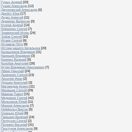
Гурыч Андрей
[20]
Гущин Александр
[12]
Джунковский Александр
[0]
Дробот Юра
[17]
Дудко Алексей
[11]
Дукиенко Валентин
[0]
Егоров Андрей
[14]
Ерёменко Сергей
[7]
Знаменский Игорь
[24]
Зобов Сергей
[10]
Исаев Сергей
[6]
Исламов Пётр
[9]
Истоки нашего батальона
[20]
Калашников Владимир
[11]
Канищев Владимир
[3]
Кокирко Валерий
[5]
Колобов Анатолий
[28]
Кутин Владимир Николаевич
[7]
Лёвин Николай
[24]
Лыжненко Сергей
[23]
Лихачёв Иван
[2]
Лукшин Анатолий
[3]
Магомедов Ахмед
[11]
Малашев Сергей
[29]
Мамрак Павел
[15]
Медников Сергей
[42]
Мельников Юрий
[11]
Мокров Александр
[7]
Нейфельд Виктор
[5]
Онацько Юрий
[0]
Парыкин Валерий
[24]
Петрухин Сергей
[2]
Половко Василий
[31]
Пыхтунов Александр
[9]