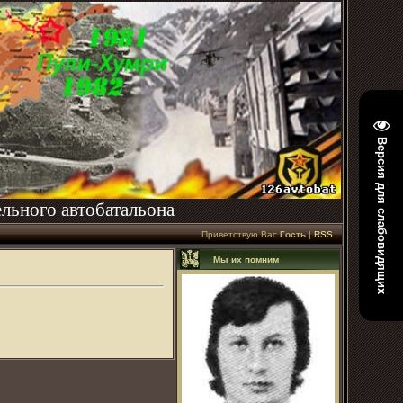
Версия для слабовидящих
льного автобатальона
Приветствую Вас
Гость
|
RSS
Мы их помним