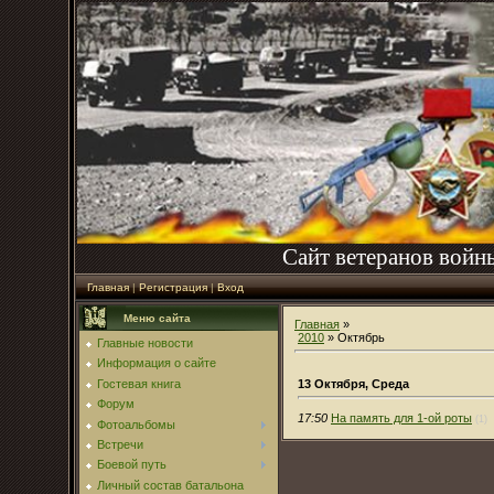
Сайт ветеранов войн
Главная
|
Регистрация
|
Вход
Меню сайта
Главная
»
2010
»
Октябрь
Главные новости
Информация о сайте
13 Октября, Среда
Гостевая книга
Форум
17:50
На память для 1-ой роты
(1)
Фотоальбомы
Встречи
Боевой путь
Личный состав батальона