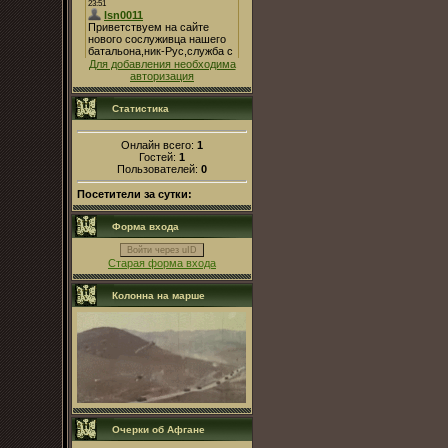
Для добавления необходима
авторизация
Статистика
Онлайн всего:
1
Гостей:
1
Пользователей:
0
Посетители за сутки:
Форма входа
Войти через uID
Старая форма входа
Колонна на марше
Очерки об Афгане