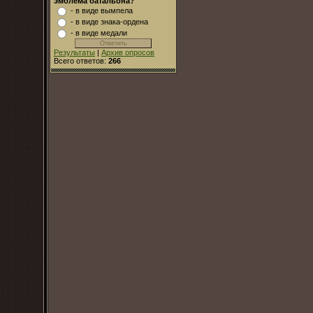
эмблема батальона?
- в виде вымпела
- в виде знака-ордена
- в виде медали
Результаты
|
Архив опросов
Всего ответов:
266