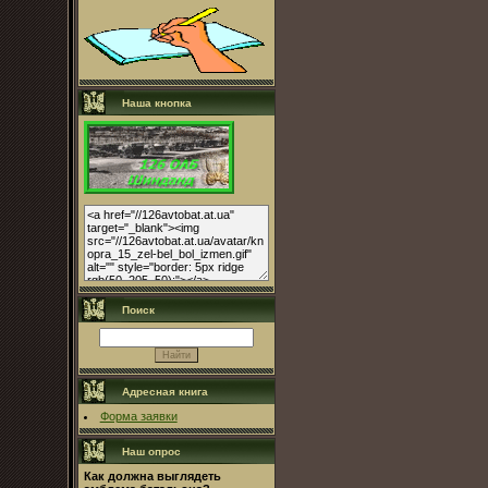
Наша кнопка
Поиск
Адресная книга
Форма заявки
Наш опрос
Как должна выглядеть