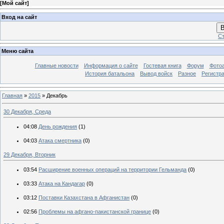
[
Мой сайт
]
Вход на сайт
В
Ст
Меню сайта
Главные новости
Информация о сайте
Гостевая книга
Форум
Фото
История батальона
Вывод войск
Разное
Регистр
Главная
»
2015
»
Декабрь
30 Декабря, Среда
04:08
День рождения
(1)
04:03
Атака смертника
(0)
29 Декабря, Вторник
03:54
Расширение военных операций на территории Гельманда
(0)
03:33
Атака на Кандагар
(0)
03:12
Поставки Казахстана в Афганистан
(0)
02:56
Проблемы на афгано-пакистанской границе
(0)