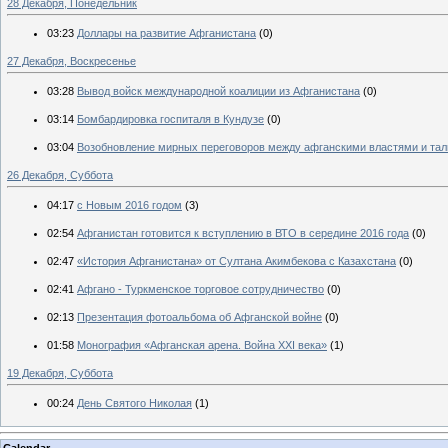
28 Декабря, Понедельник
03:23
Доллары на развитие Афганистана
(0)
27 Декабря, Воскресенье
03:28
Вывод войск международной коалиции из Афганистана
(0)
03:14
Бомбардировка госпиталя в Кундузе
(0)
03:04
Возобновление мирных переговоров между афганскими властями и та
26 Декабря, Суббота
04:17
с Новым 2016 годом
(3)
02:54
Афганистан готовится к вступлению в ВТО в середине 2016 года
(0)
02:47
«История Афганистана» от Султана Акимбекова с Казахстана
(0)
02:41
Афгано - Туркменское торговое сотрудничество
(0)
02:13
Презентация фотоальбома об Афганской войне
(0)
01:58
Монография «Афганская арена. Война ХХІ века»
(1)
19 Декабря, Суббота
00:24
День Святого Николая
(1)