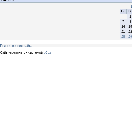
Calendar
Пн
Вт
1
7
8
14
15
21
22
28
29
Полная версия сайта
Сайт управляется системой
uCoz