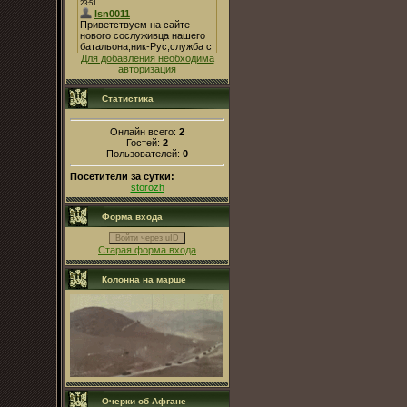
Для добавления необходима
авторизация
Статистика
Онлайн всего:
2
Гостей:
2
Пользователей:
0
Посетители за сутки:
storozh
Форма входа
Войти через uID
Старая форма входа
Колонна на марше
Очерки об Афгане