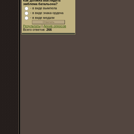
Как должна выглядеть
эмблема батальона?
- в виде вымпела
- в виде знака-ордена
- в виде медали
Результаты
|
Архив опросов
Всего ответов:
266