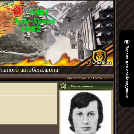
Версия для слабовидящих
льного автобатальона
Приветствую Вас
Гость
|
RSS
Мы их помним