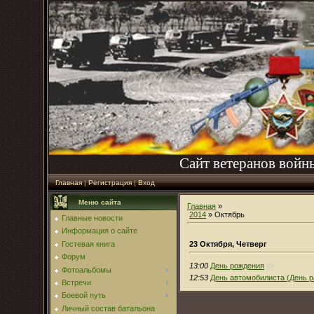
Сайт ветеранов войн
Главная
|
Регистрация
|
Вход
Меню сайта
Главная
»
2014
»
Октябрь
Главные новости
Информация о сайте
23 Октября, Четверг
Гостевая книга
Форум
13:00
День рождения
(0)
Фотоальбомы
12:53
День автомобилиста (День р
Встречи
Боевой путь
Личный состав батальона