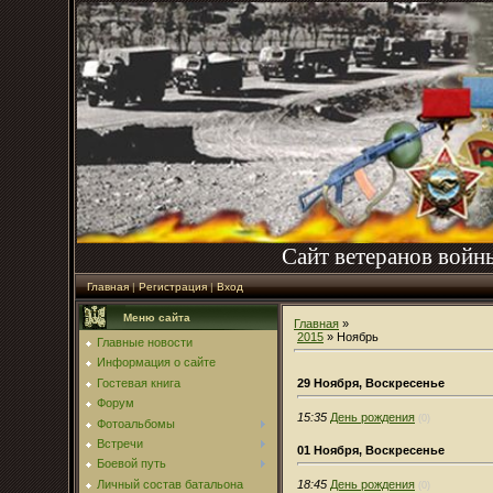
Сайт ветеранов войн
Главная
|
Регистрация
|
Вход
Меню сайта
Главная
»
2015
»
Ноябрь
Главные новости
Информация о сайте
29 Ноября, Воскресенье
Гостевая книга
Форум
15:35
День рождения
(0)
Фотоальбомы
Встречи
01 Ноября, Воскресенье
Боевой путь
18:45
День рождения
Личный состав батальона
(0)