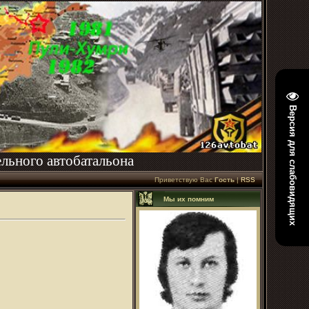
Версия для слабовидящих
льного автобатальона
Приветствую Вас
Гость
|
RSS
Мы их помним