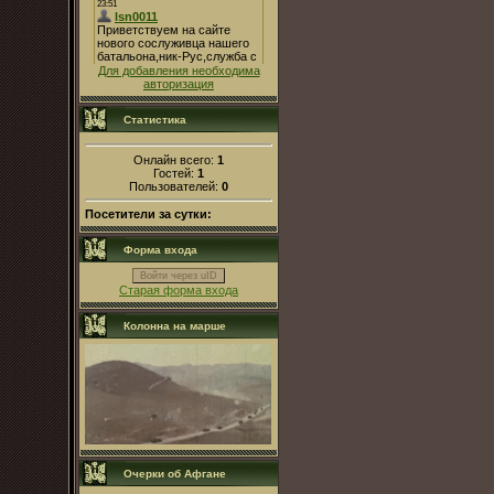
Для добавления необходима
авторизация
Статистика
Онлайн всего:
1
Гостей:
1
Пользователей:
0
Посетители за сутки:
Форма входа
Войти через uID
Старая форма входа
Колонна на марше
Очерки об Афгане