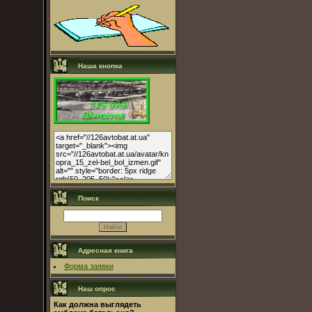
Наша кнопка
Поиск
Адресная книга
Форма заявки
Наш опрос
Как должна выглядеть