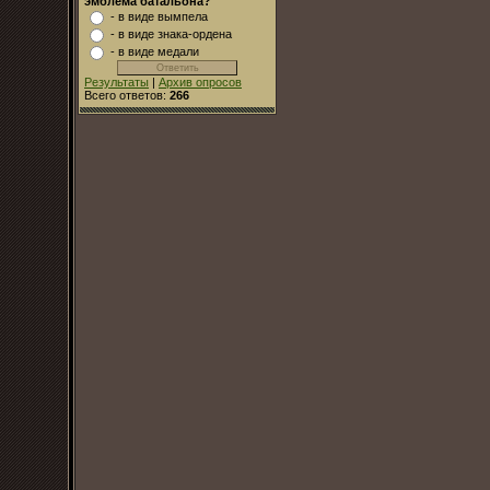
эмблема батальона?
- в виде вымпела
- в виде знака-ордена
- в виде медали
Результаты
|
Архив опросов
Всего ответов:
266