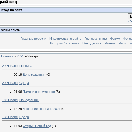
[
Мой сайт
]
Вход на сайт
В
Ст
Меню сайта
Главные новости
Информация о сайте
Гостевая книга
Форум
Фото
История батальона
Вывод войск
Разное
Регистр
Главная
»
2021
»
Январь
29 Января, Пятница
00:19
День рождения
(0)
20 Января, Среда
21:06
Памяти сослуживцев
(3)
18 Января, Понедельник
12:29
Крещение Господне 2021
(0)
13 Января, Среда
14:03
Старый Новый Год
(1)