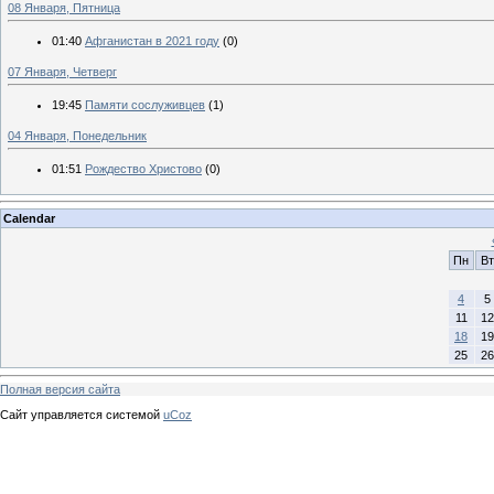
08 Января, Пятница
01:40
Афганистан в 2021 году
(0)
07 Января, Четверг
19:45
Памяти сослуживцев
(1)
04 Января, Понедельник
01:51
Рождество Христово
(0)
Calendar
Пн
Вт
4
5
11
12
18
19
25
26
Полная версия сайта
Сайт управляется системой
uCoz