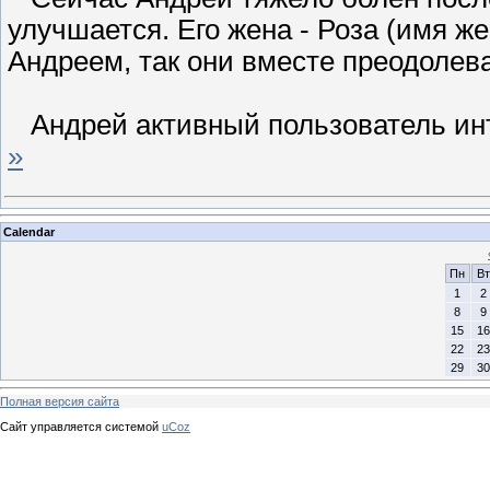
улучшается. Его жена - Роза (имя ж
Андреем, так они вместе преодоле
Андрей активный пользователь инт
»
Calendar
Пн
Вт
1
2
8
9
15
16
22
23
29
30
Полная версия сайта
Сайт управляется системой
uCoz