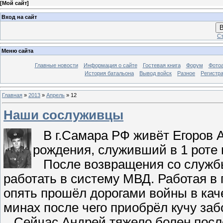
[
Мой сайт
]
Вход на сайт
В
Ст
Меню сайта
Главные новости
Информация о сайте
Гостевая книга
Форум
Фото
История батальона
Вывод войск
Разное
Регистр
Главная
»
2013
»
Апрель
»
12
Наши сослуживцы
В г.Самара РФ живёт Егоров А
рождения, служивший в 1 роте 
После возвращения со службы
работать в систему МВД. Работая в 
опять прошёл дорогами войны в кач
минах после чего приобрёл кучу з
Сейчас Андрей тяжело болен после