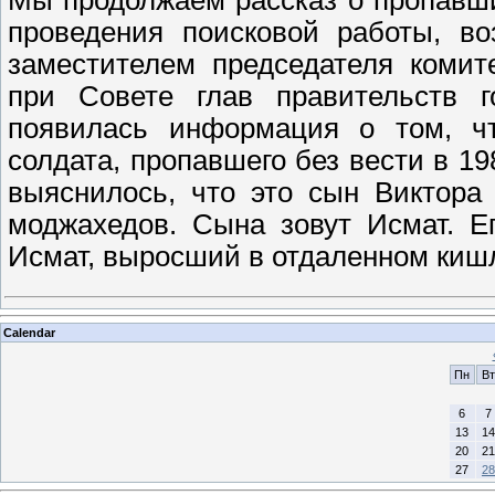
Мы продолжаем рассказ о пропавши
проведения поисковой работы, во
заместителем председателя комит
при Совете глав правительств г
появилась информация о том, чт
солдата, пропавшего без вести в 1
выяснилось, что это сын Виктора
моджахедов. Сына зовут Исмат. Е
Исмат, выросший в отдаленном киш
Calendar
Пн
Вт
6
7
13
14
20
21
27
28