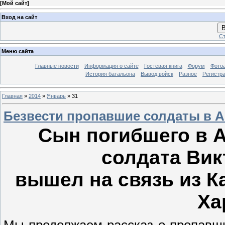
[
Мой сайт
]
Вход на сайт
В
Ст
Меню сайта
Главные новости
Информация о сайте
Гостевая книга
Форум
Фото
История батальона
Вывод войск
Разное
Регистр
Главная
»
2014
»
Январь
»
31
Безвести пропавшие солдаты в 
Сын погибшего в А
солдата Вик
вышел на связь из К
Ха