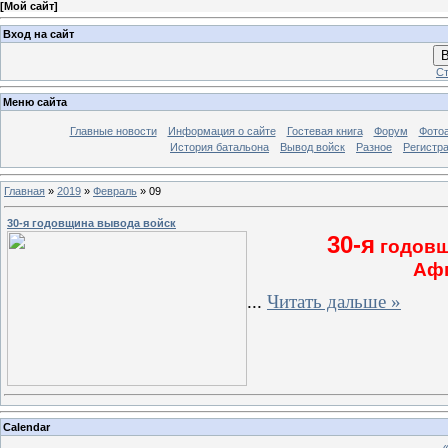
[
Мой сайт
]
Вход на сайт
В
Ст
Меню сайта
Главные новости
Информация о сайте
Гостевая книга
Форум
Фото
История батальона
Вывод войск
Разное
Регистр
Главная
»
2019
»
Февраль
»
09
30-я годовщина вывода войск
30-я
годовщ
Афг
...
Читать дальше »
Calendar