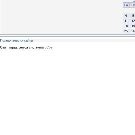
Пн
Вт
4
5
11
12
18
19
25
26
Полная версия сайта
Сайт управляется системой
uCoz